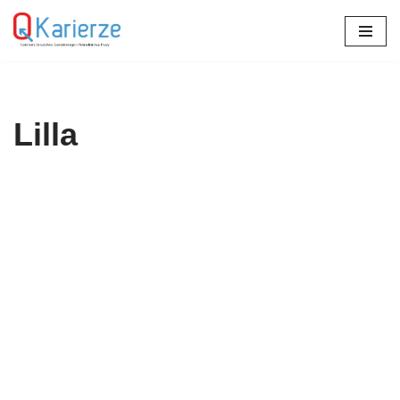
Przejdź
do
treści
Lilla